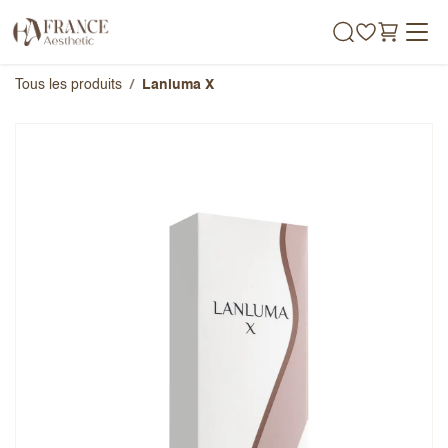
Se rendre au contenu
Tous les produits
Lanluma X
Lanluma X
Note globale
Prénom