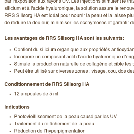
par l'exposition aux rayons UV. Les injections stimulent le tr
silicium et à l'acide hyaluronique, la solution assure le renou
RRS Silisorg HA est idéal pour nourrir la peau et la laisse p
de réduire la douleur, minimiser les ecchymoses et garantir d
Les avantages de RRS Silisorg HA sont les suivants:
J’accepte les
termes et conditions
Contient du silicium organique aux propriétés antioxydant
Incorpore un composant actif d’acide hyaluronique d’origi
Stimule la production naturelle de collagène et cible les
Peut être utilisé sur diverses zones : visage, cou, dos 
Envoyer l’avis
Annuler l’avis
Conditionnement de RRS Silisorg HA
12 ampoules de 5 ml
Indications
Photovieillissement de la peau causé par les UV
Traitement du relâchement de la peau
Réduction de l’hyperpigmentation