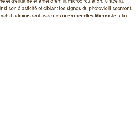
ne et d'élastine et améliorent la microcirculation. Grâce au
nsi son élasticité et ciblant les signes du photovieillissement.
nnels l’administrent avec des
microneedles MicronJet
afin