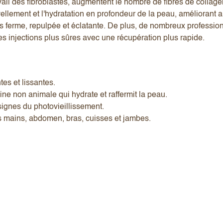
avail des fibroblastes, augmentent le nombre de fibres de collagè
vellement et l'hydratation en profondeur de la peau, améliorant ai
lus ferme, repulpée et éclatante. De plus, de nombreux professio
es injections plus sûres avec une récupération plus rapide.
es et lissantes.
ne non animale qui hydrate et raffermit la peau.
 signes du photovieillissement.
des mains, abdomen, bras, cuisses et jambes.