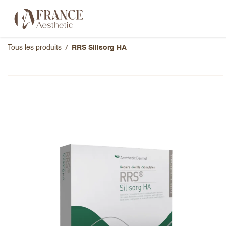
Se rendre au contenu
Catégories
Marques
À propos 
Tous les produits
RRS Silisorg HA
RRS Silisorg HA