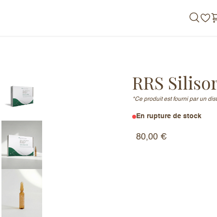
de nous
RRS Siliso
*Ce produit est fourni par un di
En rupture de stock
80,00
€