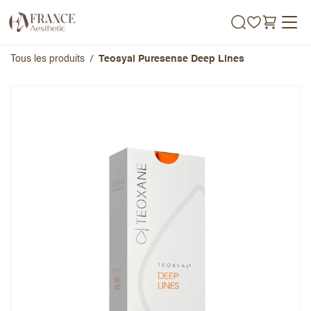
Se rendre au contenu
Tous les produits
Teosyal Puresense Deep Lines
Teosyal Puresense Deep Lines
Note globale
Prénom