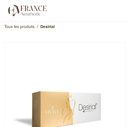
Se rendre au contenu
Catégories
Marques
À propos 
Tous les produits
Desirial
Desirial