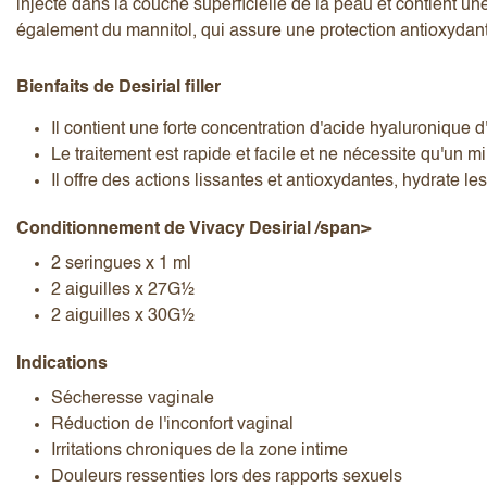
injecté dans la couche superficielle de la peau et contient une
également du mannitol, qui assure une protection antioxydante
Bienfaits de Desirial filler
Il contient une forte concentration d'acide hyaluronique 
Le traitement est rapide et facile et ne nécessite qu'un 
J’accepte les
termes et conditions
Il offre des actions lissantes et antioxydantes, hydrate l
Conditionnement de Vivacy Desirial /span>
2 seringues x 1 ml
Envoyer l’avis
Annuler l’avis
2 aiguilles x 27G½
2 aiguilles x 30G½
Indications
Sécheresse vaginale
Réduction de l'inconfort vaginal
Irritations chroniques de la zone intime
Douleurs ressenties lors des rapports sexuels