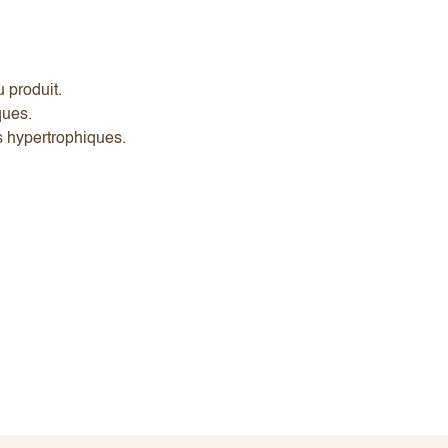
u produit.
ques.
s hypertrophiques.