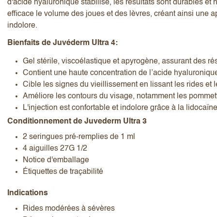
d'acide hyaluronique stabilisé, les résultats sont durables et
efficace le volume des joues et des lèvres, créant ainsi une a
indolore.
Bienfaits de Juvéderm Ultra 4:
Gel stérile, viscoélastique et apyrogène, assurant des ré
Contient une haute concentration de l’acide hyaluronique
J’accepte les
termes et conditions
Cible les signes du vieillissement en lissant les rides et 
Améliore les contours du visage, notamment les pommette
L'injection est confortable et indolore grâce à la lidocaïn
Conditionnement de Juvederm Ultra 3
Envoyer l’avis
Annuler l’avis
2 seringues pré-remplies de 1 ml
4 aiguilles 27G 1/2
Notice d'emballage
Étiquettes de traçabilité
Indications
Rides modérées à sévères