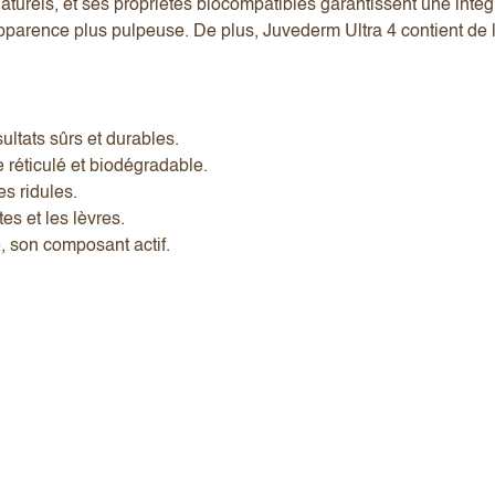
 naturels, et ses propriétés biocompatibles garantissent une int
pparence plus pulpeuse. De plus, Juvederm Ultra 4 contient de la
sultats sûrs et durables.
 réticulé et biodégradable.
les ridules.
s et les lèvres.
e, son composant actif.