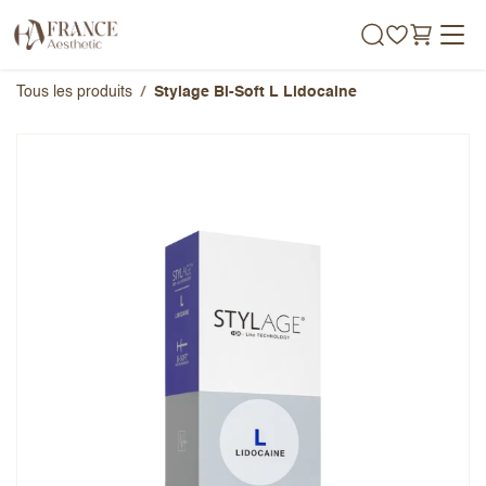
Se rendre au contenu
Tous les produits
Stylage Bi-Soft L Lidocaine
Stylage Bi-Soft L Lidocaine
Note globale
Prénom