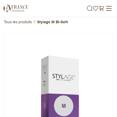
Se rendre au contenu
Tous les produits
Stylage M Bi-Soft
Stylage M Bi-Soft
Note globale
Prénom