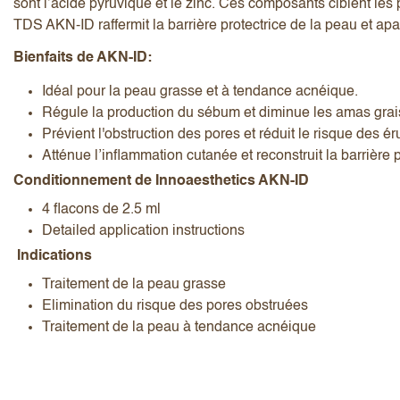
sont l’acide pyruvique et le zinc. Ces composants ciblent les
TDS AKN-ID raffermit la barrière protectrice de la peau et apai
Bienfaits de AKN-ID:
Idéal pour la peau grasse et à tendance acnéique.
Régule la production du sébum et diminue les amas grai
Prévient l'obstruction des pores et réduit le risque des 
J’accepte les
termes et conditions
Atténue l’inflammation cutanée et reconstruit la barrière 
Conditionnement de Innoaesthetics AKN-ID
4 flacons de 2.5 ml
Envoyer l’avis
Annuler l’avis
Detailed application instructions
Indications
Traitement de la peau grasse
Elimination du risque des pores obstruées
Traitement de la peau à tendance acnéique