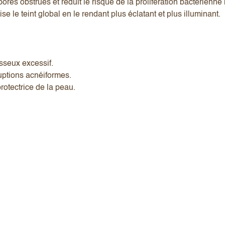
 pores obstrués et réduit le risque de la prolifération bactérien
se le teint global en le rendant plus éclatant et plus illuminant.
sseux excessif.
éruptions acnéiformes.
protectrice de la peau.