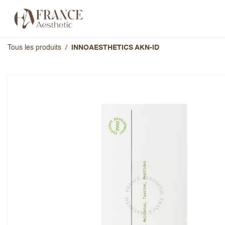
Se rendre au contenu
Catégories
Marques
À propos 
Tous les produits
INNOAESTHETICS AKN-ID
INNOAESTHETICS AKN-ID