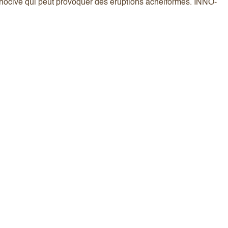
ne nocive qui peut provoquer des éruptions acnéiformes. INNO-