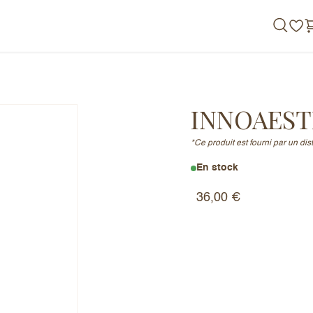
de nous
INNOAEST
*Ce produit est fourni par un di
En stock
36,00
€