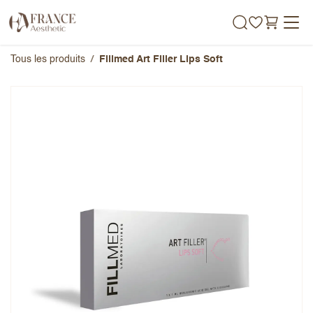
Se rendre au contenu
Tous les produits
Fillmed Art Filler Lips Soft
Fillmed Art Filler Lips Soft
Note globale
Prénom