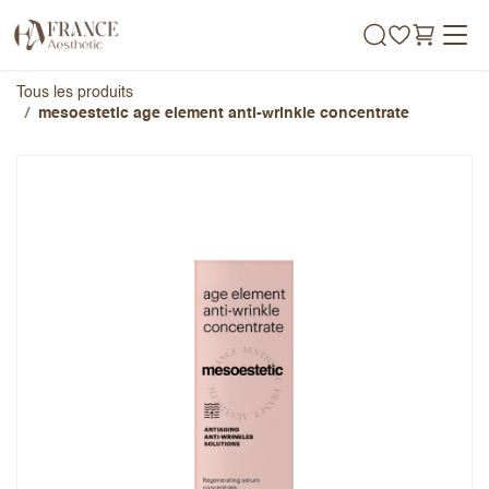
Se rendre au contenu
Tous les produits
mesoestetic age element anti-wrinkle concentrate
mesoestetic age element anti-
wrinkle concentrate
Note globale
Prénom