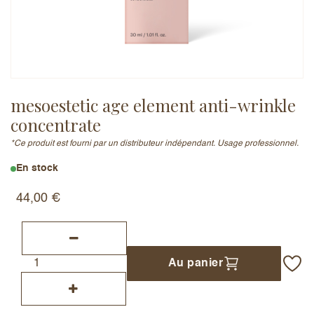
Adresse e-mail (ne sera pas publiée)
mesoestetic age element anti-wrinkle
Ajouter un avis
concentrate
*Ce produit est fourni par un distributeur indépendant. Usage professionnel.
En stock
44,00
€
Au panier