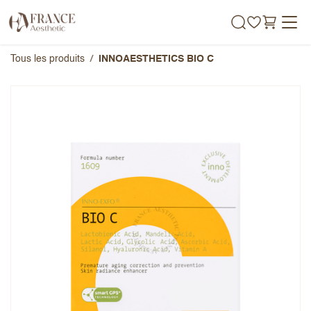
Se rendre au contenu
Tous les produits
INNOAESTHETICS BIO C
INNOAESTHETICS BIO C
Note globale
Prénom