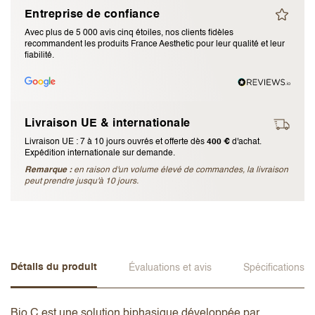
Entreprise de confiance
J’accepte les
termes et conditions
Avec plus de 5 000 avis cinq étoiles, nos clients fidèles
recommandent les produits France Aesthetic pour leur qualité et leur
fiabilité.
Envoyer l’avis
Annuler l’avis
Livraison UE & internationale
Livraison UE : 7 à 10 jours ouvrés et offerte dès
400 €
d'achat.
Expédition internationale sur demande.
Remarque :
en raison d'un volume élevé de commandes, la livraison
peut prendre jusqu'à 10 jours.
Détails du produit
Évaluations et avis
Spécifications
Bio C est une solution biphasique développée par