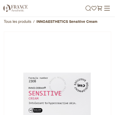
Se rendre au contenu
Tous les produits
INNOAESTHETICS Sensitive Cream
INNOAESTHETICS Sensitive
Cream
Note globale
Prénom