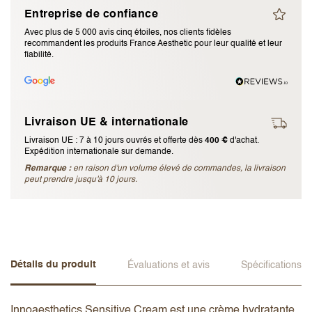
Entreprise de confiance
J’accepte les
termes et conditions
Avec plus de 5 000 avis cinq étoiles, nos clients fidèles
recommandent les produits France Aesthetic pour leur qualité et leur
fiabilité.
Envoyer l’avis
Annuler l’avis
Livraison UE & internationale
Livraison UE : 7 à 10 jours ouvrés et offerte dès
400 €
d'achat.
Expédition internationale sur demande.
Remarque :
en raison d'un volume élevé de commandes, la livraison
peut prendre jusqu'à 10 jours.
Détails du produit
Évaluations et avis
Spécifications
Innoaesthetics Sensitive Cream est une crème hydratante