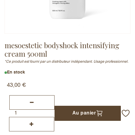
Adresse e-mail (ne sera pas publiée)
mesoestetic bodyshock intensifying
Ajouter un avis
cream 500ml
*Ce produit est fourni par un distributeur indépendant. Usage professionnel.
En stock
43,00
€
Au panier