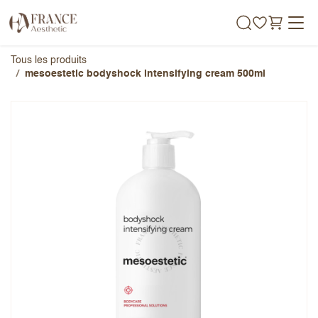
Se rendre au contenu
Tous les produits
mesoestetic bodyshock intensifying cream 500ml
mesoestetic bodyshock
intensifying cream 500ml
Note globale
Prénom