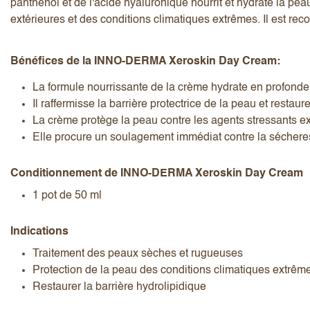
panthénol et de l'acide hyaluronique nourrit et hydrate la peau
extérieures et des conditions climatiques extrêmes. Il est re
Bénéfices de la INNO-DERMA Xeroskin Day Cream:
La formule nourrissante de la crème hydrate en profondeu
Il raffermisse la barrière protectrice de la peau et restau
J’accepte les
termes et conditions
La crème protège la peau contre les agents stressants exte
Elle procure un soulagement immédiat contre la sécheres
Conditionnement de INNO-DERMA Xeroskin Day Cream
Envoyer l’avis
Annuler l’avis
1 pot de 50 ml
Indications
Traitement des peaux sèches et rugueuses
Protection de la peau des conditions climatiques extrêm
Restaurer la barrière hydrolipidique