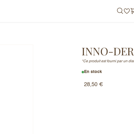
de nous
INNO-DER
*Ce produit est fourni par un di
En stock
28,50
€
y Cream