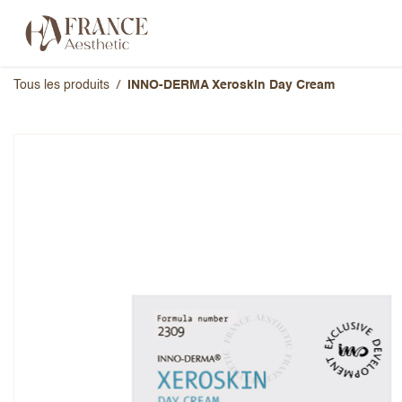
Se rendre au contenu
Catégories
Marques
À propos 
Tous les produits
INNO-DERMA Xeroskin Day Cream
INNO-DERMA Xeroskin Da