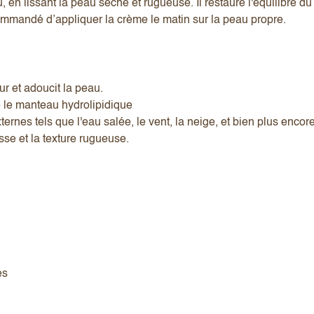
, en lissant la peau sèche et rugueuse. Il restaure l'équilibre d
commandé d’appliquer la crème le matin sur la peau propre.
r et adoucit la peau.
re le manteau hydrolipidique
rnes tels que l'eau salée, le vent, la neige, et bien plus encore
se et la texture rugueuse.
es