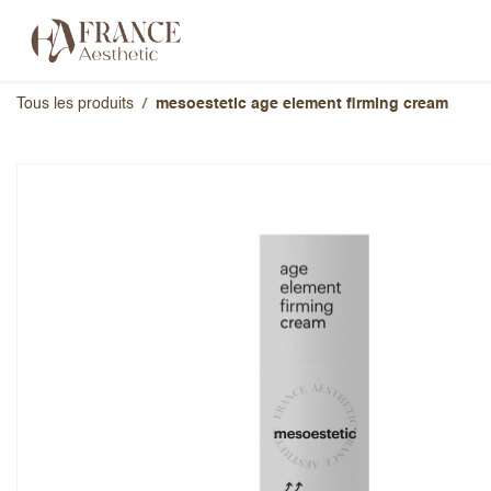
Se rendre au contenu
Catégories
Marques
À propos 
Tous les produits
mesoestetic age element firming cream
mesoestetic age element fi