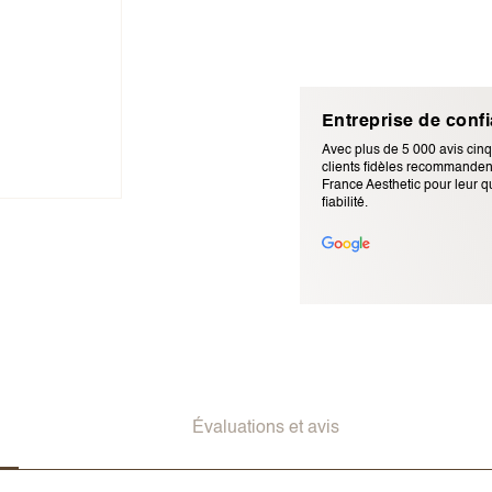
Entreprise de conf
Avec plus de 5 000 avis cinq
clients fidèles recommandent
France Aesthetic pour leur qu
fiabilité.
Adresse e-mail (ne sera pas p
Évaluations et avis