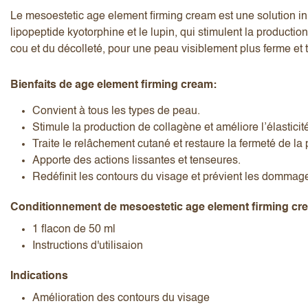
Le mesoestetic age element firming cream est une solution inno
lipopeptide kyotorphine et le lupin, qui stimulent la producti
cou et du décolleté, pour une peau visiblement plus ferme et 
Bienfaits de age element firming cream:
J’accepte les
termes et conditions
Convient à tous les types de peau.
Stimule la production de collagène et améliore l’élastici
Traite le relâchement cutané et restaure la fermeté de la
Apporte des actions lissantes et tenseures.
Envoyer l’avis
Annuler l’avis
Redéfinit les contours du visage et prévient les dommage
Conditionnement de mesoestetic age element firming cr
1 flacon de 50 ml
Instructions d'utilisaion
Indications
Amélioration des contours du visage