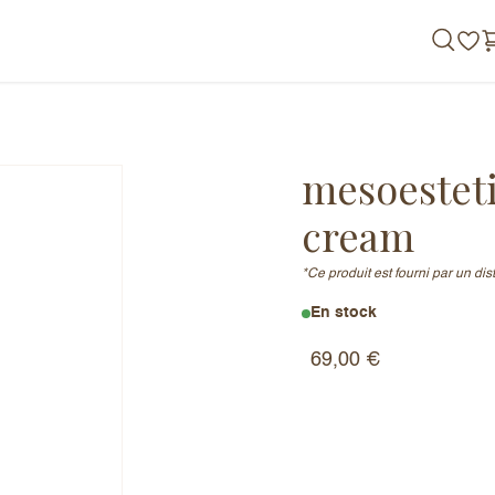
de nous
mesoesteti
cream
*Ce produit est fourni par un di
En stock
rming cream
69,00
€