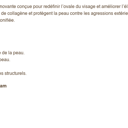
vante conçue pour redéfinir l’ovale du visage et améliorer l’élas
on de collagène et protègent la peau contre les agressions extér
tonifiée.
té de la peau.
 peau.
s structurels.
eam