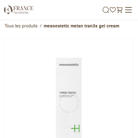
Se rendre au contenu
Tous les produits
mesoestetic melan tran3x gel cream
mesoestetic melan tran3x gel
cream
Note globale
Prénom