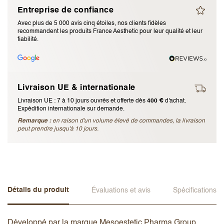
Entreprise de confiance
J’accepte les
termes et conditions
Avec plus de 5 000 avis cinq étoiles, nos clients fidèles
recommandent les produits France Aesthetic pour leur qualité et leur
fiabilité.
Envoyer l’avis
Annuler l’avis
Livraison UE & internationale
Livraison UE : 7 à 10 jours ouvrés et offerte dès
400 €
d'achat.
Expédition internationale sur demande.
Remarque :
en raison d'un volume élevé de commandes, la livraison
peut prendre jusqu'à 10 jours.
Détails du produit
Évaluations et avis
Spécifications
Développé par la marque Mesoestetic Pharma Group,