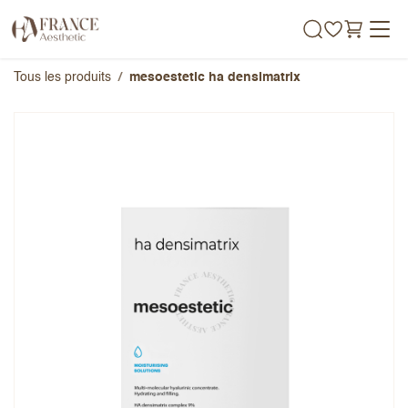
Se rendre au contenu
Tous les produits
mesoestetic ha densimatrix
mesoestetic ha densimatrix
Note globale
Prénom