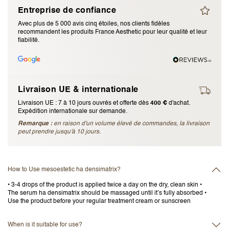
Entreprise de confiance
J’accepte les
termes et conditions
Avec plus de 5 000 avis cinq étoiles, nos clients fidèles
recommandent les produits France Aesthetic pour leur qualité et leur
fiabilité.
Envoyer l’avis
Annuler l’avis
Livraison UE & internationale
Livraison UE : 7 à 10 jours ouvrés et offerte dès
400 €
d'achat.
Expédition internationale sur demande.
Remarque :
en raison d'un volume élevé de commandes, la livraison
peut prendre jusqu'à 10 jours.
How to Use mesoestetic ha densimatrix?
• 3-4 drops of the product is applied twice a day on the dry, clean skin •
The serum ha densimatrix should be massaged until it’s fully absorbed •
Use the product before your regular treatment cream or sunscreen
When is it suitable for use?