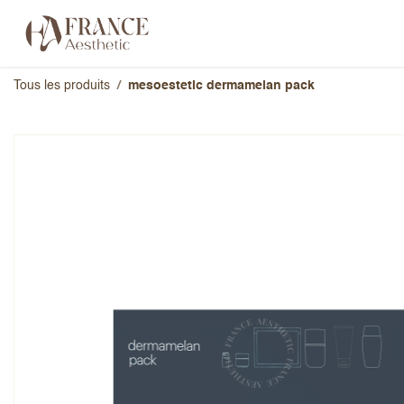
Se rendre au contenu
Catégories
Marques
À propos 
Tous les produits
mesoestetic dermamelan pack
mesoestetic dermamelan p