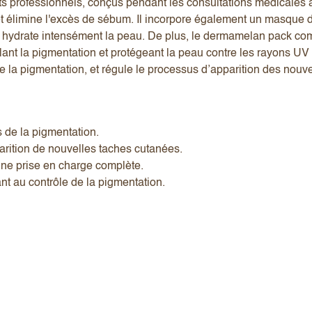
its professionnels, conçus pendant les consultations médicales 
u et élimine l'excès de sébum. Il incorpore également un masque
et hydrate intensément la peau. De plus, le dermamelan pack co
ant la pigmentation et protégeant la peau contre les rayons UV no
e la pigmentation, et régule le processus d’apparition des nouv
s de la pigmentation.
arition de nouvelles taches cutanées.
une prise en charge complète.
nt au contrôle de la pigmentation.