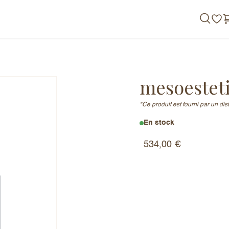
de nous
mesoestet
*Ce produit est fourni par un di
En stock
534,00
€
ack