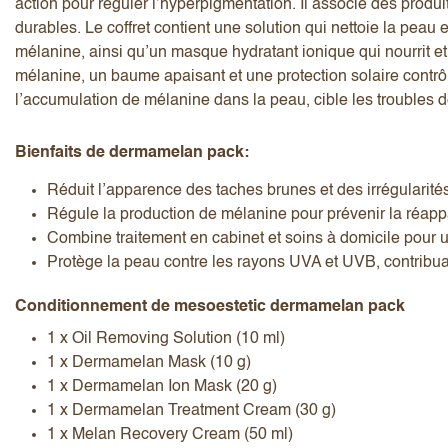
action pour réguler l’hyperpigmentation. Il associe des produ
durables. Le coffret contient une solution qui nettoie la pea
mélanine, ainsi qu’un masque hydratant ionique qui nourrit 
mélanine, un baume apaisant et une protection solaire contrôl
l’accumulation de mélanine dans la peau, cible les troubles d
Bienfaits de dermamelan pack:
J’accepte les
termes et conditions
Réduit l’apparence des taches brunes et des irrégularité
Régule la production de mélanine pour prévenir la réapp
Combine traitement en cabinet et soins à domicile pour 
Envoyer l’avis
Annuler l’avis
Protège la peau contre les rayons UVA et UVB, contribua
Conditionnement de mesoestetic dermamelan pack
1 x Oil Removing Solution (10 ml)
1 x Dermamelan Mask (10 g)
1 x Dermamelan Ion Mask (20 g)
1 x Dermamelan Treatment Cream (30 g)
1 x Melan Recovery Cream (50 ml)