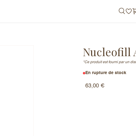
de nous
Nucleofill
*Ce produit est fourni par un di
En rupture de stock
63,00
€