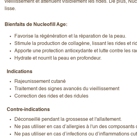
vieillissement et atténuent visiblement les rides. De plus, Nu
lisse.
Bienfaits de Nucleofill Age:
Favorise la régénération et la réparation de la peau.
Stimule la production de collagène, lissant les rides et ri
J’accepte les
termes et conditions
Apporte une protection antioxydante et lutte contre les ra
Hydrate et nourrit la peau en profondeur.
Indications
Envoyer l’avis
Annuler l’avis
Rajeunissement cutané
Traitement des signes avancés du vieillissement
Correction des rides et des ridules
Contre-indications
Déconseillé pendant la grossesse et l'allaitement.
Ne pas utiliser en cas d’allergies à l'un des composants 
Ne pas utiliser en cas d’infections ou d’inflammations c