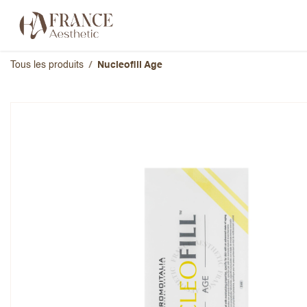
Se rendre au contenu
Catégories
Marques
À propos 
Tous les produits
Nucleofill Age
Nucleofill Age