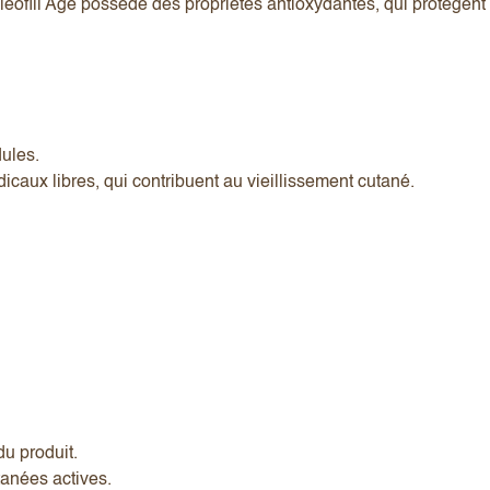
cleofill Age possède des propriétés antioxydantes, qui protègent 
dules.
dicaux libres, qui contribuent au vieillissement cutané.
du produit.
utanées actives.