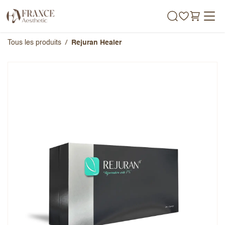
Se rendre au contenu
Tous les produits
Rejuran Healer
Rejuran Healer
Note globale
Prénom