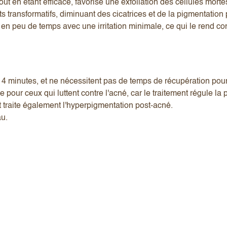
t en étant efficace, favorise une exfoliation des cellules morte
ts transformatifs, diminuant des cicatrices et de la pigmentation
 en peu de temps avec une irritation minimale, ce qui le rend co
 4 minutes, et ne nécessitent pas de temps de récupération pour 
 pour ceux qui luttent contre l'acné, car le traitement régule la
 et traite également l'hyperpigmentation post-acné.
au.