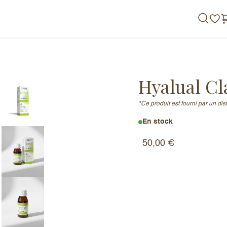
de nous
Hyalual Cl
*Ce produit est fourni par un di
En stock
50,00
€