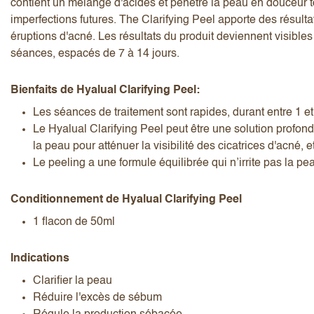
contient un mélange d'acides et pénètre la peau en douceur tou
imperfections futures. The Clarifying Peel apporte des résulta
éruptions d'acné. Les résultats du produit deviennent visibles
séances, espacés de 7 à 14 jours.
Bienfaits de Hyalual Clarifying Peel:
J’accepte les
termes et conditions
Les séances de traitement sont rapides, durant entre 1 et
Le Hyalual Clarifying Peel peut être une solution profonde
la peau pour atténuer la visibilité des cicatrices d'acné,
Le peeling a une formule équilibrée qui n’irrite pas la pe
Envoyer l’avis
Annuler l’avis
Conditionnement de Hyalual Clarifying Peel
1 flacon de 50ml
Indications
Clarifier la peau
Réduire l'excès de sébum