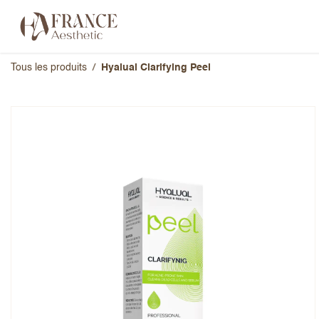
Se rendre au contenu
Catégories
Marques
À propos 
Tous les produits
Hyalual Clarifying Peel
Hyalual Clarifying Peel