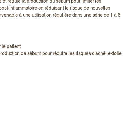
s et régule la production du sébum pour limiter les
 post-inflammatoire en réduisant le risque de nouvelles
nvenable à une utilisation régulière dans une série de 1 à 6
le patient.
 production de sébum pour réduire les risques d'acné, exfolie