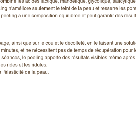
combine les acides lactique, mandélique, glycolique, salicylique 
 n'améliore seulement le teint de la peau et resserre les pores m
e peeling a une composition équilibrée et peut garantir des résult
age, ainsi que sur le cou et le décolleté, en le faisant une solut
minutes, et ne nécessitent pas de temps de récupération pour le
 séances, le peeling apporte des résultats visibles même après
les rides et les ridules.
l'élasticité de la peau.