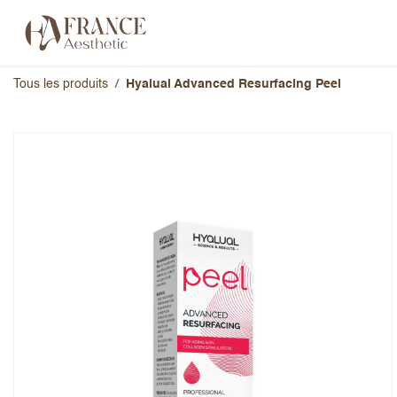
Se rendre au contenu
Catégories
Marques
À propos 
Tous les produits
Hyalual Advanced Resurfacing Peel
Hyalual Advanced Resurfaci