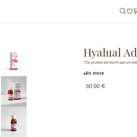
de nous
Hyalual Ad
*Ce produit est fourni par un di
En stock
50,00
€
ng Peel