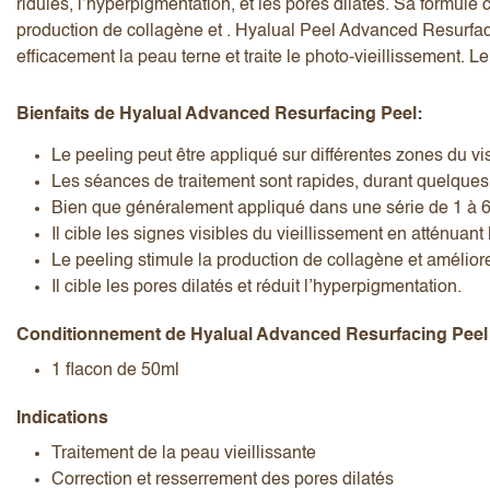
ridules, l’hyperpigmentation, et les pores dilatés. Sa formule 
production de collagène et . Hyalual Peel Advanced Resurfacing
efficacement la peau terne et traite le photo-vieillissement. L
Bienfaits de Hyalual Advanced Resurfacing Peel:
Le peeling peut être appliqué sur différentes zones du vis
J’accepte les
termes et conditions
Les séances de traitement sont rapides, durant quelques 
Bien que généralement appliqué dans une série de 1 à 6
Il cible les signes visibles du vieillissement en atténuant 
Le peeling stimule la production de collagène et améliore 
Envoyer l’avis
Annuler l’avis
Il cible les pores dilatés et réduit l’hyperpigmentation.
Conditionnement de Hyalual Advanced Resurfacing Peel
1 flacon de 50ml
Indications
Traitement de la peau vieillissante
Correction et resserrement des pores dilatés