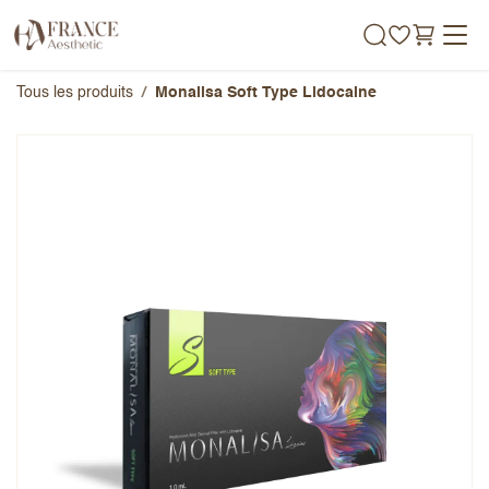
Se rendre au contenu
Tous les produits
Monalisa Soft Type Lidocaine
Monalisa Soft Type Lidocaine
Note globale
Prénom