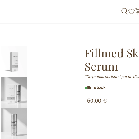
de nous
Fillmed S
Serum​
*Ce produit est fourni par un di
En stock
RIGHT Serum​
50,00
€