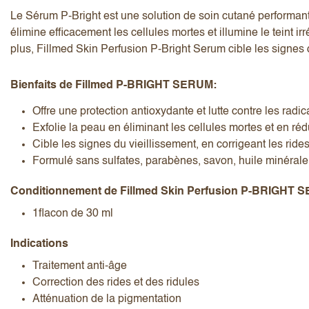
Le Sérum P-Bright est une solution de soin cutané performante
élimine efficacement les cellules mortes et illumine le teint ir
plus, Fillmed Skin Perfusion P-Bright Serum cible les signes d
Bienfaits de Fillmed P-BRIGHT SERUM:
J’accepte les
termes et conditions
Offre une protection antioxydante et lutte contre les radic
Exfolie la peau en éliminant les cellules mortes et en réd
Cible les signes du vieillissement, en corrigeant les rides
Formulé sans sulfates, parabènes, savon, huile minérale 
Envoyer l’avis
Annuler l’avis
Conditionnement de Fillmed Skin Perfusion P-BRIGHT 
1flacon de 30 ml
Indications
Traitement anti-âge
Correction des rides et des ridules
Atténuation de la pigmentation