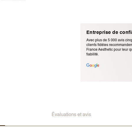
Entreprise de conf
Avec plus de 5 000 avis cinq
clients fidèles recommandent
France Aesthetic pour leur qu
fiabilité.
Adresse e-mail (ne sera pas p
Évaluations et avis