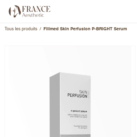
Se rendre au contenu
Catégories
Marques
À propos 
Tous les produits
Fillmed Skin Perfusion P-BRIGHT Serum​
Fillmed Skin Perfusion P-B