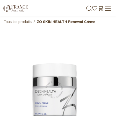
Se rendre au contenu
Tous les produits
ZO SKIN HEALTH Renewal Crème
ZO SKIN HEALTH Renewal
Crème
Note globale
Prénom