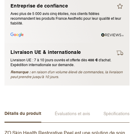
Entreprise de confiance
J’accepte les
termes et conditions
Avec plus de 5 000 avis cinq étoiles, nos clients fidèles
recommandent les produits France Aesthetic pour leur qualité et leur
fiabilité.
Envoyer l’avis
Annuler l’avis
Livraison UE & internationale
Livraison UE : 7 à 10 jours ouvrés et offerte dès
400 €
d'achat.
Expédition internationale sur demande.
Remarque :
en raison d'un volume élevé de commandes, la livraison
peut prendre jusqu'à 10 jours.
Détails du produit
Évaluations et avis
Spécifications
ZO Skin Health Restorative Peel est une solution de soin