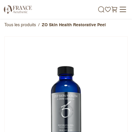
Se rendre au contenu
Tous les produits
ZO Skin Health Restorative Peel
ZO Skin Health Restorative Peel
Note globale
Prénom