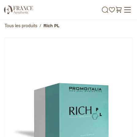
Se rendre au contenu
Tous les produits
Rich PL
Rich PL
Note globale
Prénom