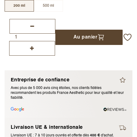
200 ml
500 ml
J’accepte les
termes et conditions
Envoyer l’avis
Au panier
Annuler l’avis
Entreprise de confiance
Avec plus de 5 000 avis cinq étoiles, nos clients fidèles
recommandent les produits France Aesthetic pour leur qualité et leur
fiabilité.
Livraison UE & internationale
Livraison UE : 7 à 10 jours ouvrés et offerte dès
400 €
d'achat.