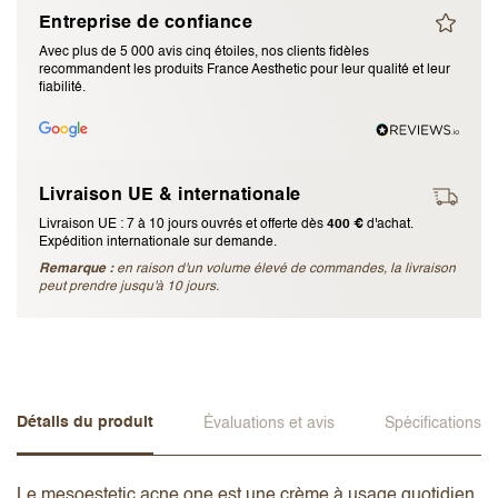
Entreprise de confiance
J’accepte les
termes et conditions
Avec plus de 5 000 avis cinq étoiles, nos clients fidèles
recommandent les produits France Aesthetic pour leur qualité et leur
fiabilité.
Envoyer l’avis
Annuler l’avis
Livraison UE & internationale
Livraison UE : 7 à 10 jours ouvrés et offerte dès
400 €
d'achat.
Expédition internationale sur demande.
Remarque :
en raison d'un volume élevé de commandes, la livraison
peut prendre jusqu'à 10 jours.
Détails du produit
Évaluations et avis
Spécifications
Le mesoestetic acne one est une crème à usage quotidien