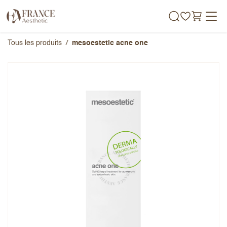
Se rendre au contenu
Tous les produits
mesoestetic acne one
mesoestetic acne one
Note globale
Prénom