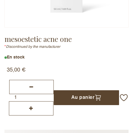
Adresse e-mail (ne sera pas publiée)
mesoestetic acne one
*
Discontinued by the manufacturer
Ajouter un avis
En stock
35,00
€
Au panier