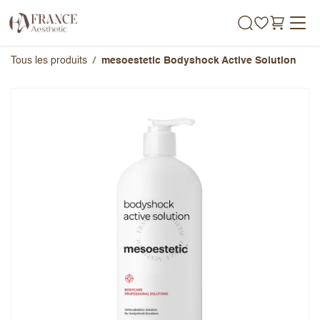
Se rendre au contenu
Tous les produits
mesoestetic Bodyshock Active Solution
mesoestetic Bodyshock Active
Solution
Note globale
Prénom