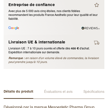
Entreprise de confiance
J’accepte les
termes et conditions
Avec plus de 5 000 avis cinq étoiles, nos clients fidèles
recommandent les produits France Aesthetic pour leur qualité et leur
fiabilité.
Envoyer l’avis
Annuler l’avis
Livraison UE & internationale
Livraison UE : 7 à 10 jours ouvrés et offerte dès
400 €
d'achat.
Expédition internationale sur demande.
Remarque :
en raison d'un volume élevé de commandes, la livraison
peut prendre jusqu'à 10 jours.
Détails du produit
Évaluations et avis
Spécifications
Développé par la marque Mesoestetic Pharma Group,