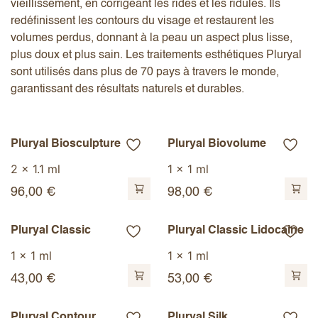
vieillissement, en corrigeant les rides et les ridules. Ils
redéfinissent les contours du visage et restaurent les
volumes perdus, donnant à la peau un aspect plus lisse,
plus doux et plus sain. Les traitements esthétiques Pluryal
sont utilisés dans plus de 70 pays à travers le monde,
garantissant des résultats naturels et durables.
Pluryal Biosculpture
Pluryal Biovolume
2 x 1.1 ml
1 x 1 ml
96,00
€
98,00
€
Pluryal Classic
Pluryal Classic Lidocaine
1 x 1 ml
1 x 1 ml
43,00
€
53,00
€
Pluryal Contour
Pluryal Silk