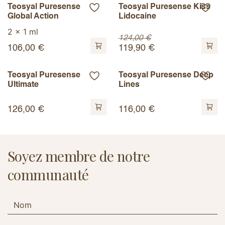
Teosyal Puresense
Teosyal Puresense Kiss
Global Action
Lidocaine
2 x 1 ml
124,00
€
106,00
€
119,90
€
Teosyal Puresense
Teosyal Puresense Deep
Ultimate
Lines
126,00
€
116,00
€
Soyez membre de notre
communauté